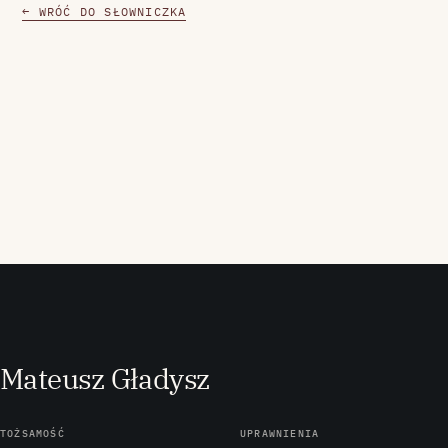
← WRÓĆ DO SŁOWNICZKA
M
ateusz
G
ładysz
TOŻSAMOŚĆ
UPRAWNIENIA