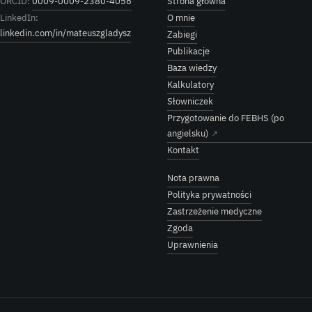
ORCID:
0009-0009-2380-4056
Strona główna
LinkedIn:
O mnie
linkedin.com/in/mateuszgladysz
Zabiegi
Publikacje
Baza wiedzy
Kalkulatory
Słowniczek
Przygotowanie do FEBHS (po
angielsku)
↗
Kontakt
Nota prawna
Polityka prywatności
Zastrzeżenie medyczne
Zgoda
Uprawnienia