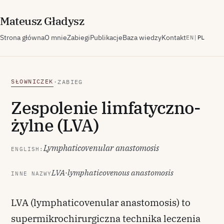
M
ateusz
G
ładysz
Strona główna
O mnie
Zabiegi
Publikacje
Baza wiedzy
Kontakt
EN
|
PL
SŁOWNICZEK
·
ZABIEG
Zespolenie limfatyczno-
żylne (LVA)
Lymphaticovenular anastomosis
ENGLISH:
LVA
·
lymphaticovenous anastomosis
INNE NAZWY
LVA (lymphaticovenular anastomosis) to
supermikrochirurgiczna technika leczenia