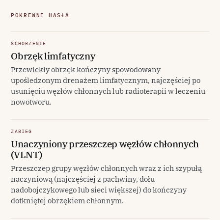
POKREWNE HASŁA
SCHORZENIE
Obrzęk limfatyczny
Przewlekły obrzęk kończyny spowodowany
upośledzonym drenażem limfatycznym, najczęściej po
usunięciu węzłów chłonnych lub radioterapii w leczeniu
nowotworu.
ZABIEG
Unaczyniony przeszczep węzłów chłonnych
(VLNT)
Przeszczep grupy węzłów chłonnych wraz z ich szypułą
naczyniową (najczęściej z pachwiny, dołu
nadobojczykowego lub sieci większej) do kończyny
dotkniętej obrzękiem chłonnym.