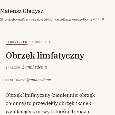
M
ateusz
G
ładysz
Strona główna
O mnie
Zabiegi
Publikacje
Baza wiedzy
Kontakt
EN
|
PL
SŁOWNICZEK
·
SCHORZENIE
Obrzęk limfatyczny
Lymphedema
ENGLISH:
lymphoedema
INNE NAZWY
Obrzęk limfatyczny (zamiennie: obrzęk
chłonny) to przewlekły obrzęk tkanek
wynikający z niewydolności drenażu