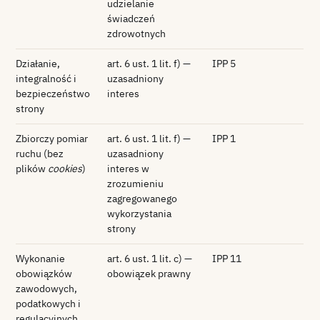
udzielanie
świadczeń
zdrowotnych
Działanie,
art. 6 ust. 1 lit. f) —
IPP 5
integralność i
uzasadniony
bezpieczeństwo
interes
strony
Zbiorczy pomiar
art. 6 ust. 1 lit. f) —
IPP 1
ruchu (bez
uzasadniony
plików
cookies
)
interes w
zrozumieniu
zagregowanego
wykorzystania
strony
Wykonanie
art. 6 ust. 1 lit. c) —
IPP 11
obowiązków
obowiązek prawny
zawodowych,
podatkowych i
regulacyjnych