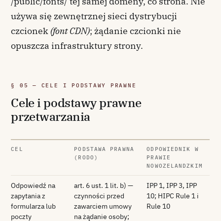
/public/fonts/ tej samej domeny, co strona. Nie
używa się zewnętrznej sieci dystrybucji
czcionek
(font CDN)
; żądanie czcionki nie
opuszcza infrastruktury strony.
§ 05 — CELE I PODSTAWY PRAWNE
Cele i podstawy prawne
przetwarzania
CEL
PODSTAWA PRAWNA
ODPOWIEDNIK W
(RODO)
PRAWIE
NOWOZELANDZKIM
Odpowiedź na
art. 6 ust. 1 lit. b) —
IPP 1, IPP 3, IPP
zapytania z
czynności przed
10; HIPC Rule 1 i
formularza lub
zawarciem umowy
Rule 10
poczty
na żądanie osoby;