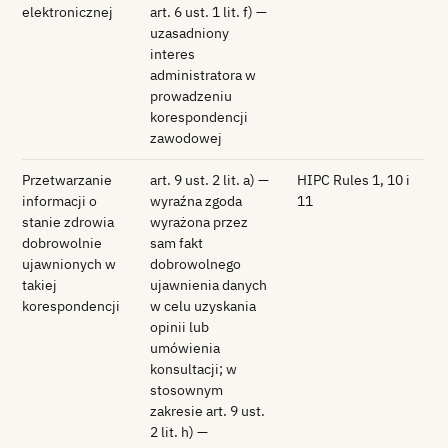
elektronicznej
art. 6 ust. 1 lit. f) —
uzasadniony
interes
administratora w
prowadzeniu
korespondencji
zawodowej
Przetwarzanie
art. 9 ust. 2 lit. a) —
HIPC Rules 1, 10 i
informacji o
wyraźna zgoda
11
stanie zdrowia
wyrażona przez
dobrowolnie
sam fakt
ujawnionych w
dobrowolnego
takiej
ujawnienia danych
korespondencji
w celu uzyskania
opinii lub
umówienia
konsultacji; w
stosownym
zakresie art. 9 ust.
2 lit. h) —