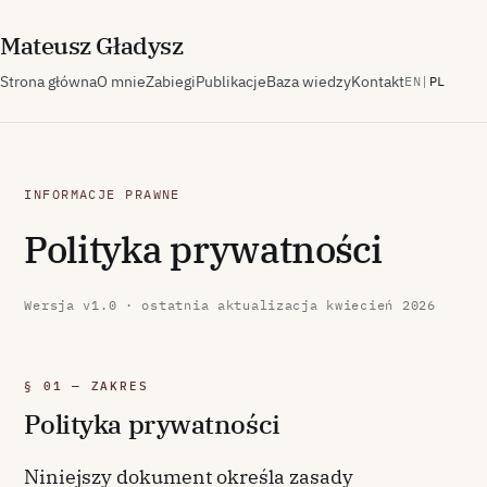
M
ateusz
G
ładysz
Strona główna
O mnie
Zabiegi
Publikacje
Baza wiedzy
Kontakt
EN
|
PL
INFORMACJE PRAWNE
Polityka prywatności
Wersja v1.0 · ostatnia aktualizacja kwiecień 2026
§ 01 — ZAKRES
Polityka prywatności
Niniejszy dokument określa zasady