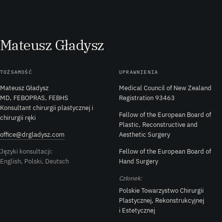
M
ateusz
G
ładysz
TOŻSAMOŚĆ
UPRAWNIENIA
Mateusz Gładysz
Medical Council of New Zealand
MD, FEBOPRAS, FEBHS
Registration 93463
Konsultant chirurgii plastycznej i
Fellow of the European Board of
chirurgii ręki
Plastic, Reconstructive and
office@drgladysz.com
Aesthetic Surgery
Języki konsultacji:
Fellow of the European Board of
English, Polski, Deutsch
Hand Surgery
Członek:
Polskie Towarzystwo Chirurgii
Plastycznej, Rekonstrukcyjnej
i Estetycznej