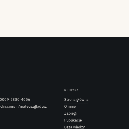
WITRYNA
0009-2380-4056
Strona główna
edin.com/in/mateuszgladysz
O mnie
Zabiegi
Publikacje
Baza wiedzy