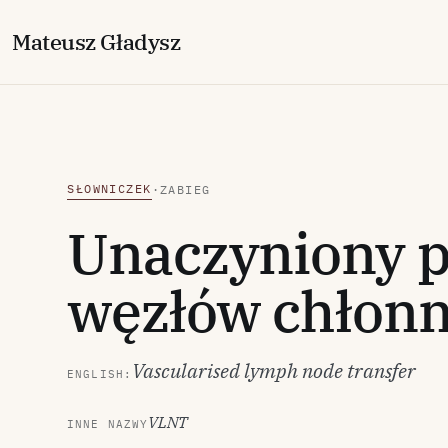
M
ateusz
G
ładysz
SŁOWNICZEK
·
ZABIEG
Unaczyniony p
węzłów chłon
Vascularised lymph node transfer
ENGLISH:
VLNT
INNE NAZWY