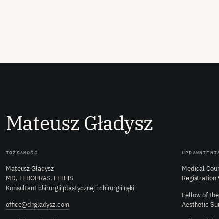
M
ateusz
G
ładysz
TOŻSAMOŚĆ
UPRAWNIENI
Mateusz Gładysz
Medical Coun
MD, FEBOPRAS, FEBHS
Registration
Konsultant chirurgii plastycznej i chirurgii ręki
Fellow of th
office@drgladysz.com
Aesthetic Su