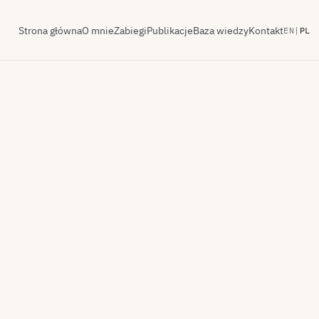
Strona główna
O mnie
Zabiegi
Publikacje
Baza wiedzy
Kontakt
EN
|
PL