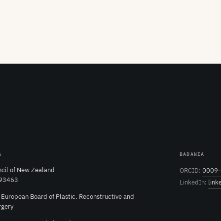
A
BADANIA
cil of New Zealand
ORCID:
0009-
 93463
LinkedIn:
link
e European Board of Plastic, Reconstructive and
rgery