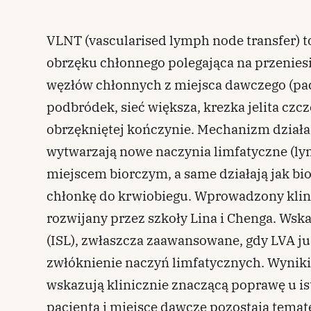
VLNT (vascularised lymph node transfer) t
obrzęku chłonnego polegająca na przenie
węzłów chłonnych z miejsca dawczego (pa
podbródek, sieć większa, krezka jelita czcz
obrzękniętej kończynie. Mechanizm działan
wytwarzają nowe naczynia limfatyczne (lym
miejscem biorczym, a same działają jak b
chłonkę do krwiobiegu. Wprowadzony klinic
rozwijany przez szkoły Lina i Chenga. Wska
(ISL), zwłaszcza zaawansowane, gdy LVA ju
zwłóknienie naczyń limfatycznych. Wyniki
wskazują klinicznie znaczącą poprawę u ist
pacjenta i miejsce dawcze pozostają temat