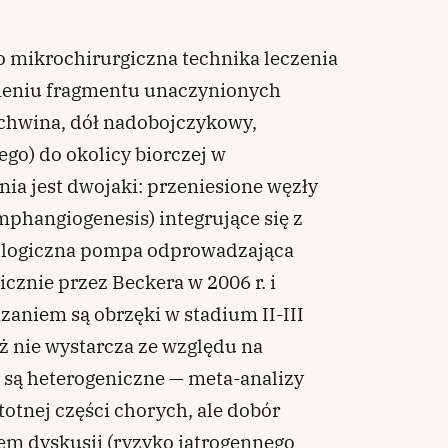
o mikrochirurgiczna technika leczenia
sieniu fragmentu unaczynionych
chwina, dół nadobojczykowy,
ego) do okolicy biorczej w
ia jest dwojaki: przeniesione węzły
phangiogenesis) integrujące się z
iologiczna pompa odprowadzająca
znie przez Beckera w 2006 r. i
zaniem są obrzęki w stadium II-III
ż nie wystarcza ze względu na
 są heterogeniczne — meta-analizy
otnej części chorych, ale dobór
em dyskusji (ryzyko jatrogennego