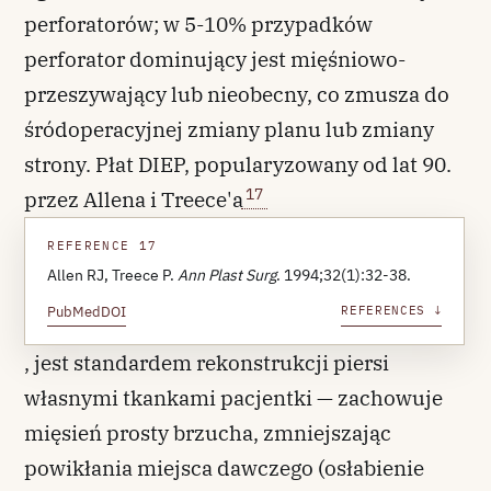
perforatorów; w 5-10% przypadków
perforator dominujący jest mięśniowo-
przeszywający lub nieobecny, co zmusza do
śródoperacyjnej zmiany planu lub zmiany
strony. Płat DIEP, popularyzowany od lat 90.
17
przez Allena i Treece'a
REFERENCE 17
Allen RJ, Treece P.
Ann Plast Surg
. 1994;32(1):32-38.
PubMed
DOI
REFERENCES ↓
, jest standardem rekonstrukcji piersi
własnymi tkankami pacjentki — zachowuje
mięsień prosty brzucha, zmniejszając
powikłania miejsca dawczego (osłabienie