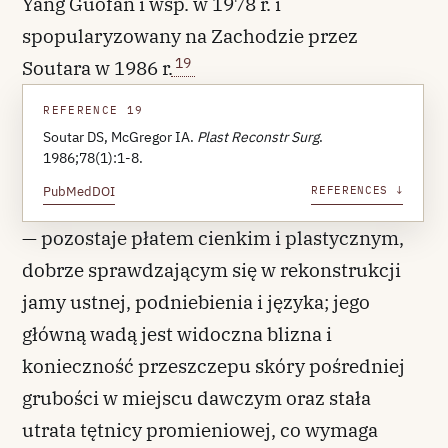
Yang Guofan i wsp. w 1978 r. i
spopularyzowany na Zachodzie przez
19
Soutara w 1986 r.
REFERENCE 19
Soutar DS, McGregor IA.
Plast Reconstr Surg
.
1986;78(1):1-8.
PubMed
DOI
REFERENCES ↓
— pozostaje płatem cienkim i plastycznym,
dobrze sprawdzającym się w rekonstrukcji
jamy ustnej, podniebienia i języka; jego
główną wadą jest widoczna blizna i
konieczność przeszczepu skóry pośredniej
grubości w miejscu dawczym oraz stała
utrata tętnicy promieniowej, co wymaga