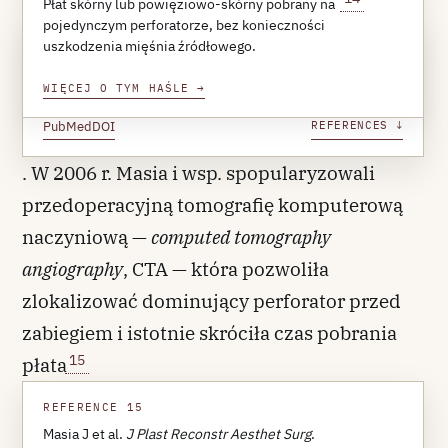
pojedynczej szypule perforatorowej
Płat skórny lub powięziowo-skórny pobrany na
pojedynczym perforatorze, bez konieczności
uszkodzenia mięśnia źródłowego.
REFERENCE 14
Blondeel PN et al.
Plast Reconstr Surg
.
WIĘCEJ O TYM HAŚLE
→
2003;112(5):1378-1383.
PubMed
DOI
REFERENCES ↓
. W 2006 r. Masia i wsp. spopularyzowali
przedoperacyjną tomografię komputerową
naczyniową —
computed tomography
angiography
, CTA — która pozwoliła
zlokalizować dominujący perforator przed
zabiegiem i istotnie skróciła czas pobrania
15
płata
REFERENCE 15
Masia J et al.
J Plast Reconstr Aesthet Surg
.