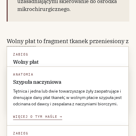
uzasadniającymi skierowanie do ośrodka
mikrochirurgicznego.
Wolny płat
to fragment tkanek przeniesiony z
miejsca dawczego w okolicę ubytku wraz z
ZABIEG
własną
szypułą naczyniową
— tętnicą i jedną
Wolny płat
lub dwiema żyłami towarzyszącymi — które
Fragment tkanek przeniesiony z miejsca dawczego do
ANATOMIA
miejsca biorczego wraz z własną szypułą naczyniową,
po przemieszczeniu zespala się pod
Szypuła naczyniowa
który po przemieszczeniu zespala się mikrochirurgicznie
mikroskopem operacyjnym z naczyniami
z naczyniami biorczymi.
Tętnica i jedna lub dwie towarzyszące żyły zaopatrujące i
drenujące dany płat tkanek; w wolnym płacie szypuła jest
biorczymi w okolicy rekonstrukcji.
WIĘCEJ O TYM HAŚLE
→
odcinana od dawcy i zespalana z naczyniami biorczymi.
Definicyjnym elementem zabiegu jest
WIĘCEJ O TYM HAŚLE
→
mikrozespolenie naczyniowe
; bez niego płat
pozostaje uszypułowany lub martwy.
ZABIEG