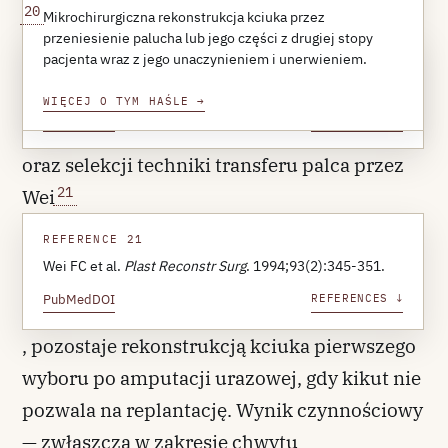
20
Mikrochirurgiczna rekonstrukcja kciuka przez
przeniesienie palucha lub jego części z drugiej stopy
pacjenta wraz z jego unaczynieniem i unerwieniem.
REFERENCE 20
Morrison WA et al.
J Hand Surg Am
. 1980;5(6):575-583.
WIĘCEJ O TYM HAŚLE
→
PubMed
DOI
REFERENCES ↓
oraz selekcji techniki transferu palca przez
21
Wei
REFERENCE 21
Wei FC et al.
Plast Reconstr Surg
. 1994;93(2):345-351.
PubMed
DOI
REFERENCES ↓
, pozostaje rekonstrukcją kciuka pierwszego
wyboru po amputacji urazowej, gdy kikut nie
pozwala na replantację. Wynik czynnościowy
— zwłaszcza w zakresie chwytu