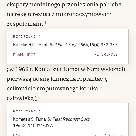
eksperymentalnego przeniesienia palucha
na rękę u rezusa z mikronaczyniowymi
4
zespoleniami
REFERENCE 4
Buncke HJ Jr et al.
Br J Plast Surg
. 1966;19(4):332-337.
PubMed
DOI
REFERENCES ↓
; w 1968 r. Komatsu i Tamai w Nara wykonali
pierwszą udaną kliniczną replantację
całkowicie amputowanego kciuka u
5
człowieka
REFERENCE 5
Komatsu S, Tamai S.
Plast Reconstr Surg
.
1968;42(4):374-377.
DOI
REFERENCES ↓