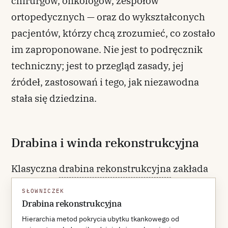
chirurgów, onkologów, zespołów
ortopedycznych — oraz do wykształconych
pacjentów, którzy chcą zrozumieć, co zostało
im zaproponowane. Nie jest to podręcznik
techniczny; jest to przegląd zasady, jej
źródeł, zastosowań i tego, jak niezawodna
stała się dziedzina.
Drabina i winda rekonstrukcyjna
Klasyczna
drabina rekonstrukcyjna
zakłada
wybór najprostszej możliwej metody
SŁOWNICZEK
pokrycia ubytku — od gojenia samoistnego,
Drabina rekonstrukcyjna
przez zamknięcie pierwotne, przeszczep
Hierarchia metod pokrycia ubytku tkankowego od