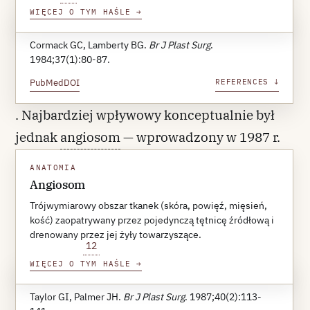
WIĘCEJ O TYM HAŚLE
→
REFERENCE 11
Cormack GC, Lamberty BG.
Br J Plast Surg
.
1984;37(1):80-87.
PubMed
DOI
REFERENCES ↓
. Najbardziej wpływowy konceptualnie był
jednak
angiosom
— wprowadzony w 1987 r.
przez Taylora i Palmera trójwymiarowy układ
ANATOMIA
tkanek zaopatrywanych przez pojedynczą
Angiosom
tętnicę źródłową, połączony z sąsiednimi
Trójwymiarowy obszar tkanek (skóra, powięź, mięsień,
kość) zaopatrywany przez pojedynczą tętnicę źródłową i
angiosomami przez naczynia łączące zwane
drenowany przez jej żyły towarzyszące.
12
choke vessels
WIĘCEJ O TYM HAŚLE
→
REFERENCE 12
Taylor GI, Palmer JH.
Br J Plast Surg
. 1987;40(2):113-