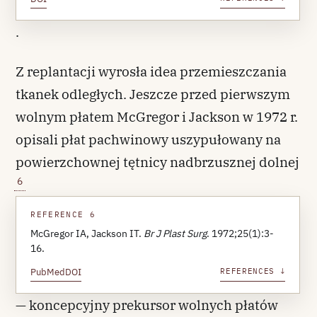
.
Z replantacji wyrosła idea przemieszczania
tkanek odległych. Jeszcze przed pierwszym
wolnym płatem McGregor i Jackson w 1972 r.
opisali płat pachwinowy uszypułowany na
powierzchownej tętnicy nadbrzusznej dolnej
6
REFERENCE 6
McGregor IA, Jackson IT.
Br J Plast Surg
. 1972;25(1):3-
16.
PubMed
DOI
REFERENCES ↓
— koncepcyjny prekursor wolnych płatów