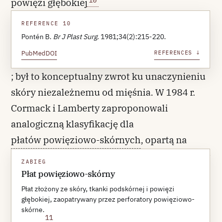
powięzi głębokiej
REFERENCE 10
Pontén B.
Br J Plast Surg
. 1981;34(2):215-220.
PubMed
DOI
REFERENCES ↓
; był to konceptualny zwrot ku unaczynieniu
skóry niezależnemu od mięśnia. W 1984 r.
Cormack i Lamberty zaproponowali
analogiczną klasyfikację dla
płatów powięziowo-skórnych
, opartą na
czterech typach (A — wielokrotne perforatory
ZABIEG
powięziowo-skórne; B — pojedynczy duży
Płat powięziowo-skórny
perforator; C — wieloperforatorowy układ
Płat złożony ze skóry, tkanki podskórnej i powięzi
głębokiej, zaopatrywany przez perforatory powięziowo-
segmentowy; D — płat osteopowięziowo-
skórne.
11
skórny)