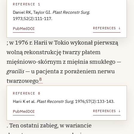
REFERENCE 1
Daniel RK, Taylor GI.
Plast Reconstr Surg
.
1973;52(2):111-117.
PubMed
DOI
REFERENCES ↓
; w 1976 r. Harii w Tokio wykonał pierwszą
wolną rekonstrukcję twarzy płatem
mięśniowo-skórnym z mięśnia smukłego —
gracilis
— u pacjenta z porażeniem nerwu
8
twarzowego
REFERENCE 8
Harii K et al.
Plast Reconstr Surg
. 1976;57(2):133-143.
PubMed
DOI
REFERENCES ↓
. Ten ostatni zabieg, w wariancie