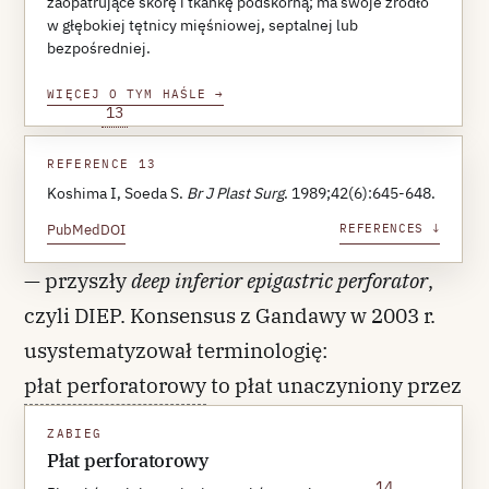
zaopatrujące skórę i tkankę podskórną; ma swoje źródło
opisali wolny płat oparty wyłącznie na
w głębokiej tętnicy mięśniowej, septalnej lub
perforatorze tętnicy nadbrzusznej dolnej
bezpośredniej.
głębokiej, oszczędzający mięsień prosty
WIĘCEJ O TYM HAŚLE
→
13
brzucha
REFERENCE 13
Koshima I, Soeda S.
Br J Plast Surg
. 1989;42(6):645-648.
PubMed
DOI
REFERENCES ↓
— przyszły
deep inferior epigastric perforator
,
czyli DIEP. Konsensus z Gandawy w 2003 r.
usystematyzował terminologię:
płat perforatorowy
to płat unaczyniony przez
naczynie przeszywające pochodzące z
ZABIEG
głębokiego źródła, pobrany bez mięśnia, na
Płat perforatorowy
14