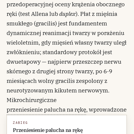
przedoperacyjnej oceny krążenia obocznego
ręki (test Allena lub
duplex
). Płat z mięśnia
smukłego (gracilis) jest fundamentem
dynamicznej reanimacji twarzy w porażeniu
wieloletnim, gdy mięsień własny twarzy uległ
zwłóknieniu; standardowy protokół jest
dwuetapowy — najpierw przeszczep nerwu
skórnego z drugiej strony twarzy, po 6-9
miesiącach wolny gracilis zespolony z
neurotyzowanym kikutem nerwowym.
Mikrochirurgiczne
przeniesienie palucha na rękę
, wprowadzone
przez Cobbetta w 1969 r. i rozwinięte w
ZABIEG
wariantach „wrap-around" przez Morrisona
Przeniesienie palucha na rękę