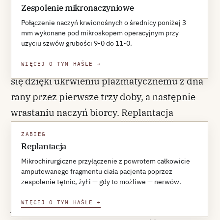
Zespolenie mikronaczyniowe
Należy odróżnić wolny płat od dwóch
Połączenie naczyń krwionośnych o średnicy poniżej 3
zbliżonych pojęć. Przeszczep skóry — pełnej
mm wykonane pod mikroskopem operacyjnym przy
użyciu szwów grubości 9-0 do 11-0.
lub niepełnej grubości — jest tkanką
pasywną, pozbawioną własnego krążenia; goi
WIĘCEJ O TYM HAŚLE
→
się dzięki ukrwieniu plazmatycznemu z dna
rany przez pierwsze trzy doby, a następnie
wrastaniu naczyń biorcy.
Replantacja
oznacza przyłączenie z powrotem
ZABIEG
amputowanego fragmentu ciała; jest
Replantacja
technicznie blisko spokrewniona z
Mikrochirurgiczne przyłączenie z powrotem całkowicie
amputowanego fragmentu ciała pacjenta poprzez
przeszczepem wolnego płata — to również
zespolenie tętnic, żył i — gdy to możliwe — nerwów.
mikrozespolenie tętnicze i żylne — różni się
WIĘCEJ O TYM HAŚLE
→
jednak źródłem materiału, którym jest