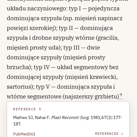
układu naczyniowego: typ I — pojedyncza
dominująca szypuła (np. mięsień napinacz
powięzi szerokiej); typ II — dominująca
szypuła i drobne szypuły wtórne (gracilis,
mięsień prosty uda); typ III — dwie
dominujące szypuły (mięsień prosty
brzucha); typ IV — układ segmentowy bez
dominującej szypuły (mięsień krawiecki,
sartorius); typ V — dominująca szypuła i
9
wtórne segmentowe (najszerszy grzbietu)
REFERENCE 9
Mathes SJ, Nahai F.
Plast Reconstr Surg
. 1981;67(2):177-
187.
PubMed
DOI
REFERENCES ↓