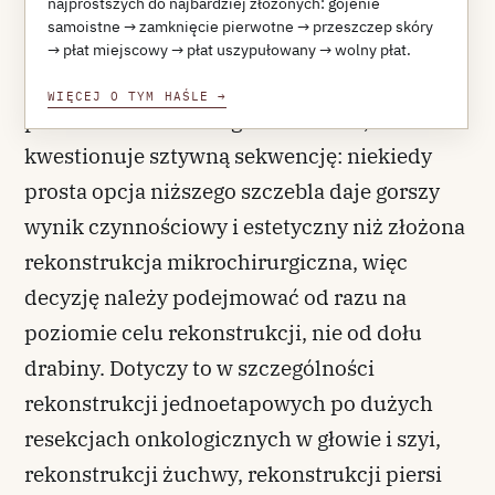
najprostszych do najbardziej złożonych: gojenie
skóry, płat miejscowy, po płat uszypułowany.
samoistne → zamknięcie pierwotne → przeszczep skóry
Wolny płat stoi na jej szczycie. Koncept
→ płat miejscowy → płat uszypułowany → wolny płat.
windy rekonstrukcyjnej, zaproponowany
WIĘCEJ O TYM HAŚLE
→
przez Gottlieba i Kriegera w 1994 r.,
kwestionuje sztywną sekwencję: niekiedy
prosta opcja niższego szczebla daje gorszy
wynik czynnościowy i estetyczny niż złożona
rekonstrukcja mikrochirurgiczna, więc
decyzję należy podejmować od razu na
poziomie celu rekonstrukcji, nie od dołu
drabiny. Dotyczy to w szczególności
rekonstrukcji jednoetapowych po dużych
resekcjach onkologicznych w głowie i szyi,
rekonstrukcji żuchwy, rekonstrukcji piersi