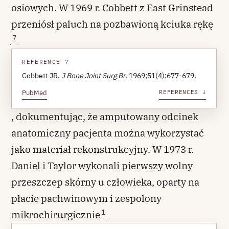
osiowych. W 1969 r. Cobbett z East Grinstead
przeniósł paluch na pozbawioną kciuka rękę
7
REFERENCE 7
Cobbett JR.
J Bone Joint Surg Br
. 1969;51(4):677-679.
PubMed
REFERENCES ↓
, dokumentując, że amputowany odcinek
anatomiczny pacjenta można wykorzystać
jako materiał rekonstrukcyjny. W 1973 r.
Daniel i Taylor wykonali pierwszy wolny
przeszczep skórny u człowieka, oparty na
płacie pachwinowym i zespolony
1
mikrochirurgicznie