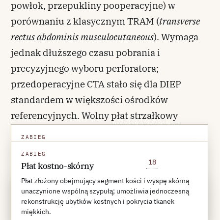
powłok, przepukliny pooperacyjne) w
porównaniu z klasycznym TRAM (
transverse
rectus abdominis musculocutaneous
). Wymaga
jednak dłuższego czasu pobrania i
precyzyjnego wyboru perforatora;
przedoperacyjne CTA stało się dla DIEP
standardem w większości ośrodków
referencyjnych. Wolny
płat strzałkowy
kostno-skórny
, wprowadzony przez Taylora
ZABIEG
w 1975 r. i ugruntowany w rekonstrukcji
Wolny płat strzałkowy
ZABIEG
18
żuchwy przez Hidalga w 1989 r.
Wolny płat unaczyniony z kości strzałkowej, pobierany na
Płat kostno-skórny
tętnicy strzałkowej, najczęściej stosowany do
Płat złożony obejmujący segment kości i wyspę skórną
rekonstrukcji żuchwy.
REFERENCE 18
unaczynione wspólną szypułą; umożliwia jednoczesną
Hidalgo DA.
Plast Reconstr Surg
. 1989;84(1):71-79.
rekonstrukcję ubytków kostnych i pokrycia tkanek
WIĘCEJ O TYM HAŚLE
→
miękkich.
PubMed
DOI
REFERENCES ↓