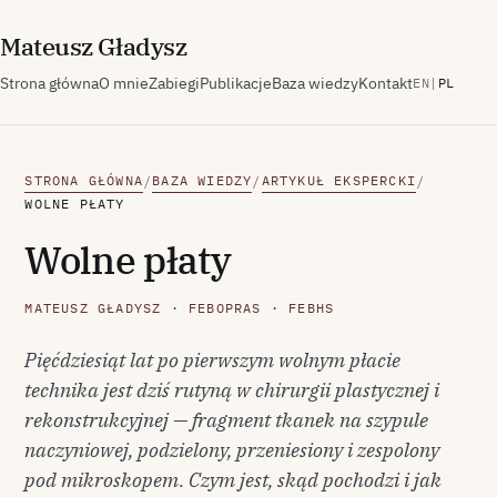
M
ateusz
G
ładysz
Strona główna
O mnie
Zabiegi
Publikacje
Baza wiedzy
Kontakt
EN
|
PL
STRONA GŁÓWNA
BAZA WIEDZY
ARTYKUŁ EKSPERCKI
/
/
/
WOLNE PŁATY
Wolne płaty
MATEUSZ GŁADYSZ · FEBOPRAS · FEBHS
Pięćdziesiąt lat po pierwszym wolnym płacie
technika jest dziś rutyną w chirurgii plastycznej i
rekonstrukcyjnej — fragment tkanek na szypule
naczyniowej, podzielony, przeniesiony i zespolony
pod mikroskopem. Czym jest, skąd pochodzi i jak