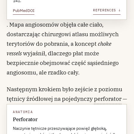
141.
PubMed
DOI
REFERENCES ↓
. Mapa angiosomów objęła całe ciało,
dostarczając chirurgowi atlasu możliwych
terytoriów do pobrania, a koncept
choke
vessels
wyjaśnił, dlaczego płat może
bezpiecznie obejmować część sąsiedniego
angiosomu, ale rzadko cały.
Następnym krokiem było zejście z poziomu
tętnicy źródłowej na pojedynczy
perforator
—
naczynie przeszywające powięź głęboką i
ANATOMIA
zaopatrujące skórę z głębokiego źródła
Perforator
naczyniowego. Koshima i Soeda w 1989 r.
Naczynie tętnicze przeszywające powięź głęboką,