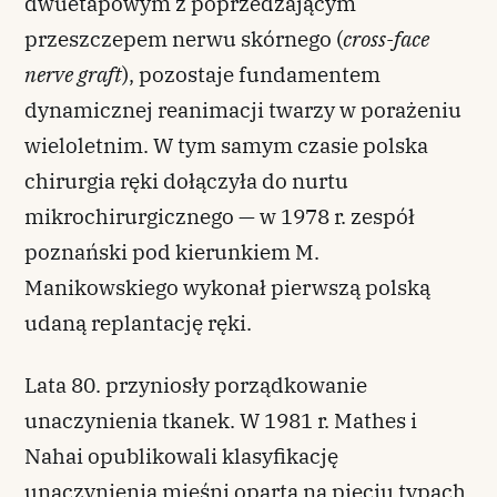
dwuetapowym z poprzedzającym
przeszczepem nerwu skórnego (
cross-face
nerve graft
), pozostaje fundamentem
dynamicznej reanimacji twarzy w porażeniu
wieloletnim. W tym samym czasie polska
chirurgia ręki dołączyła do nurtu
mikrochirurgicznego — w 1978 r. zespół
poznański pod kierunkiem M.
Manikowskiego wykonał pierwszą polską
udaną replantację ręki.
Lata 80. przyniosły porządkowanie
unaczynienia tkanek. W 1981 r. Mathes i
Nahai opublikowali klasyfikację
unaczynienia mięśni opartą na pięciu typach