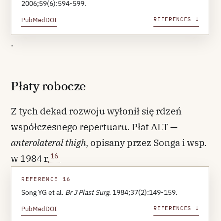
2006;59(6):594-599.
PubMed
DOI
REFERENCES ↓
.
Płaty robocze
Z tych dekad rozwoju wyłonił się rdzeń
współczesnego repertuaru. Płat ALT —
anterolateral thigh
, opisany przez Songa i wsp.
16
w 1984 r.
REFERENCE 16
Song YG et al.
Br J Plast Surg
. 1984;37(2):149-159.
PubMed
DOI
REFERENCES ↓