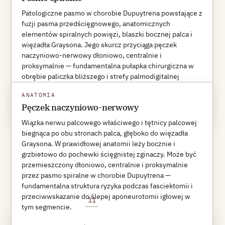
przedścięgnowego, anatomicznych
Patologiczne pasmo w chorobie Dupuytrena powstające z
elementów spiralnych powięzi, blaszki
fuzji pasma przedścięgnowego, anatomicznych
elementów spiralnych powięzi, blaszki bocznej palca i
bocznej palca i więzadła Graysona. Jego
więzadła Graysona. Jego skurcz przyciąga pęczek
skurcz przyciąga
naczyniowo-nerwowy dłoniowo, centralnie i
proksymalnie — fundamentalna pułapka chirurgiczna w
pęczek naczyniowo-nerwowy
dłoniowo,
obrębie paliczka bliższego i strefy palmodigitalnej
(McFarlane RM, 1974).
centralnie i proksymalnie — jest to
ANATOMIA
anatomiczna pułapka chirurgiczna w
Pęczek naczyniowo-nerwowy
WIĘCEJ O TYM HAŚLE
→
paliczku bliższym oraz w strefie dłoniowo-
Wiązka nerwu palcowego właściwego i tętnicy palcowej
biegnąca po obu stronach palca, głęboko do więzadła
palcowej. Hettiaratchy i wsp. uzupełnili
Graysona. W prawidłowej anatomii leży bocznie i
klasyczny model McFarlane'a o spiralę
grzbietowo do pochewki ścięgnistej zginaczy. Może być
przemieszczony dłoniowo, centralnie i proksymalnie
dystalną oraz wariant „korkociągowy”,
przez pasmo spiralne w chorobie Dupuytrena —
przesuwając granice strefy ryzyka poza
fundamentalna struktura ryzyka podczas fasciektomii i
przeciwwskazanie do ślepej aponeurotomii igłowej w
11
klasyczny obszar
tym segmencie.
REFERENCE 11