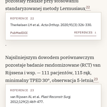
pozostały rzadkie przy stosowaniu
22
standaryzowanej metody Lermusiaux
REFERENCE 22
Therkelsen LH et al.
Acta Orthop
. 2020;91(3):326-330.
PubMed
DOI
REFERENCES ↓
.
Najsilniejszym dowodem porównawczym
pozostaje badanie randomizowane (RCT) van
Rijssena i wsp. — 111 pacjentów, 115 rąk,
23
minimalny TPED 30°, obserwacja 5-letnia
REFERENCE 23
van Rijssen AL et al.
Plast Reconstr Surg
.
2012;129(2):469-477.