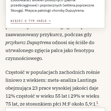
Zbudowana z włókien podłużnych (pasma
stosowane wymiennie, choć rozróżnienie ma
WIĘCEJ O TYM HAŚLE
→
przedścięgnowe) i poprzecznych (włókna poprzeczne
znaczenie kliniczne — termin „choroba
Skooga). Miejsce patologii choroby Dupuytrena.
Dupuytrena” obejmuje całe spektrum
WIĘCEJ O TYM HAŚLE
→
proliferacji od izolowanego guzka po
zaawansowany przykurcz, podczas gdy
przykurcz Dupuytrena
odnosi się ściśle do
utrwalonego zgięcia palca jako fenotypu
czynnościowego.
Częstość w populacjach zachodnich rośnie
liniowo z wiekiem: meta-analiza Lantinga
obejmująca 23 prace wysokiej jakości daje
12% częstość w wieku 55 lat i 29% w wieku
1
75 lat, ze stosunkiem płci M:F około 5,9:1