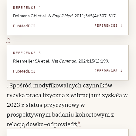
REFERENCE 4
Dolmans GH et al.
N Engl J Med
. 2011;365(4):307-317.
PubMed
DOI
REFERENCES ↓
5
REFERENCE 5
Riesmeijer SA et al.
Nat Commun
. 2024;15(1):199.
PubMed
DOI
REFERENCES ↓
. Spośród modyfikowalnych czynników
ryzyka praca fizyczna z wibracjami zyskała w
2023 r. status przyczynowy w
prospektywnym badaniu kohortowym z
6
relacją dawka–odpowiedź