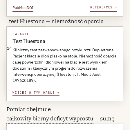
PubMed
DOI
REFERENCES ↓
.
test Huestona
— niemożność oparcia
płaskiej dłoni na blacie stołu — pozostaje
BADANIE
klasycznym progiem rozważenia interwencji
Test Huestona
14
Kliniczny test zaawansowanego przykurczu Dupuytrena.
Pacjent kładzie dłoń płasko na stole. Niemożność oparcia
całej powierzchni dłoniowej na blacie jest wynikiem
REFERENCE 14
dodatnim i klasycznym progiem do rozważenia
Hueston JT.
Med J Aust
. 1976;2(5):189-90.
interwencji operacyjnej (Hueston JT, Med J Aust
PubMed
DOI
REFERENCES ↓
1976;2:189).
.
WIĘCEJ O TYM HAŚLE
→
Pomiar obejmuje
całkowity bierny deficyt wyprostu
— sumę
biernych deficytów wyprostu w stawie