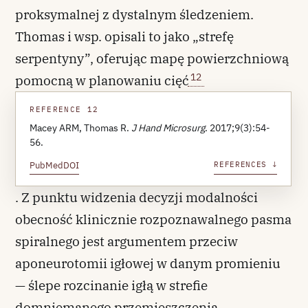
proksymalnej z dystalnym śledzeniem.
Thomas i wsp. opisali to jako „strefę
serpentyny”, oferując mapę powierzchniową
12
pomocną w planowaniu cięć
REFERENCE 12
Macey ARM, Thomas R.
J Hand Microsurg
. 2017;9(3):54-
56.
PubMed
DOI
REFERENCES ↓
. Z punktu widzenia decyzji modalności
obecność klinicznie rozpoznawalnego pasma
spiralnego jest argumentem przeciw
aponeurotomii igłowej w danym promieniu
— ślepe rozcinanie igłą w strefie
domniemanego przemieszczenia