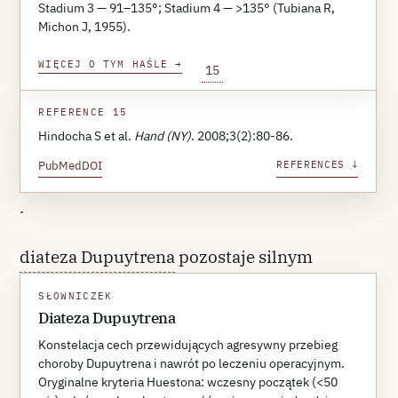
Stadium 3 — 91–135°; Stadium 4 — >135° (Tubiana R,
lokalizacje ektopowe, obustronność i liczbę
Michon J, 1955).
zajętych palców, z korelacją r² = 0,8 wobec
WIĘCEJ O TYM HAŚLE
→
15
klasyfikacji oryginalnej
REFERENCE 15
Hindocha S et al.
Hand (NY)
. 2008;3(2):80-86.
PubMed
DOI
REFERENCES ↓
.
diateza Dupuytrena
pozostaje silnym
predyktorem nawrotu. Pięć czynników z
SŁOWNICZEK
modyfikacji Hindocha 2006 — płeć męska,
Diateza Dupuytrena
wczesny początek przed 50. r.ż.,
Konstelacja cech przewidujących agresywny przebieg
choroby Dupuytrena i nawrót po leczeniu operacyjnym.
obustronność, wywiad rodzinny u rodzica
Oryginalne kryteria Huestona: wczesny początek (<50