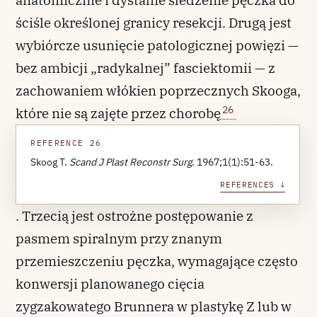
anatomicznie i dystalne śledzenie pęczka do
ściśle określonej granicy resekcji. Drugą jest
wybiórcze usunięcie patologicznej powięzi —
bez ambicji „radykalnej” fasciektomii — z
zachowaniem włókien poprzecznych Skooga,
26
które nie są zajęte przez chorobę
REFERENCE 26
Skoog T.
Scand J Plast Reconstr Surg
. 1967;1(1):51-63.
REFERENCES ↓
. Trzecią jest ostrożne postępowanie z
pasmem spiralnym przy znanym
przemieszczeniu pęczka, wymagające często
konwersji planowanego cięcia
zygzakowatego Brunnera w plastykę Z lub w