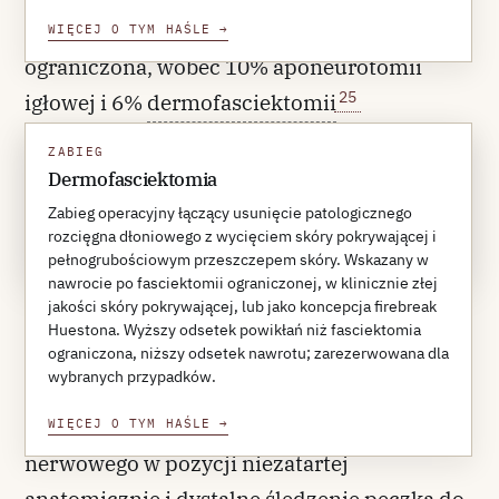
69% z 3 357 zabiegów stanowiła fasciektomia
WIĘCEJ O TYM HAŚLE
→
ograniczona, wobec 10% aponeurotomii
25
igłowej i 6%
dermofasciektomii
ZABIEG
REFERENCE 25
Dermofasciektomia
Bainbridge C et al.
Eur Orthop Traumatol
. 2012;3(1):31-
41.
Zabieg operacyjny łączący usunięcie patologicznego
rozcięgna dłoniowego z wycięciem skóry pokrywającej i
PubMed
DOI
REFERENCES ↓
pełnogrubościowym przeszczepem skóry. Wskazany w
nawrocie po fasciektomii ograniczonej, w klinicznie złej
.
jakości skóry pokrywającej, lub jako koncepcja firebreak
Huestona. Wyższy odsetek powikłań niż fasciektomia
Sekwencja zabiegowa opiera się na kilku
ograniczona, niższy odsetek nawrotu; zarezerwowana dla
wybranych przypadków.
zasadach. Pierwszą jest identyfikacja
proksymalna pęczka naczyniowo-
WIĘCEJ O TYM HAŚLE
→
nerwowego w pozycji niezatartej