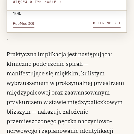
WIĘCEJ O TYM HAŚLE
→
Hettiaratchy S et al.
J Hand Surg Eur Vol
. 2010;35(2):103-
108.
PubMed
DOI
REFERENCES ↓
.
Praktyczna implikacja jest następująca:
kliniczne podejrzenie spirali —
manifestujące się miękkim, kulistym
wybrzuszeniem w proksymalnej przestrzeni
międzypalcowej oraz zaawansowanym
przykurczem w stawie międzypaliczkowym
bliższym — nakazuje założenie
przemieszczonego pęczka naczyniowo-
nerwowego i zaplanowanie identyfikacji