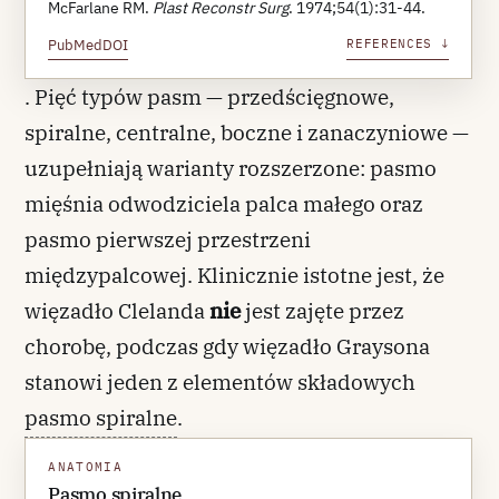
McFarlane RM.
Plast Reconstr Surg
. 1974;54(1):31-44.
PubMed
DOI
REFERENCES ↓
. Pięć typów pasm — przedścięgnowe,
spiralne, centralne, boczne i zanaczyniowe —
uzupełniają warianty rozszerzone: pasmo
mięśnia odwodziciela palca małego oraz
pasmo pierwszej przestrzeni
międzypalcowej. Klinicznie istotne jest, że
więzadło Clelanda
nie
jest zajęte przez
chorobę, podczas gdy więzadło Graysona
stanowi jeden z elementów składowych
pasmo spiralne
.
ANATOMIA
Pasmo spiralne powstaje z fuzji pasma
Pasmo spiralne