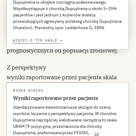
Dupuytrena w obrębie rozcięgna podeszwowego.
Współwystępuje z chorobą Dupuytrena u około 5–25%
REFERENCE 17
pacjentów i jest jednym z kryteriów diatezy
Abe Y et al.
J Hand Surg Br
. 2004;29(5):427-430.
przewidujących agresywny przebieg choroby Dupuytrena
PubMed
DOI
REFERENCES ↓
(Hueston). Pierwotny opis: Ledderhose G, 1894.
— co podkreśla zależność modeli
WIĘCEJ O TYM HAŚLE
→
prognostycznych od populacji źródłowej.
Z perspektywy
wyniki raportowane przez pacjenta
skala
URAM (Beaudreuil 2011) jest 9-pozycyjnym
MIARA WYNIKU
narzędziem stworzonym dla choroby
Wyniki raportowane przez pacjenta
Dupuytrena, walidowanym dla obu
Standaryzowane kwestionariusze służące do oceny
wyników leczenia z perspektywy pacjenta. W chorobie
modalności i rekomendowanym w
Dupuytrena najczęściej walidowane narzędzia to skala
środowisku Federation of European Societies
URAM (9-pozycyjna, przeznaczona dla choroby
Dupuytrena, preferowana przez FESSH),
18