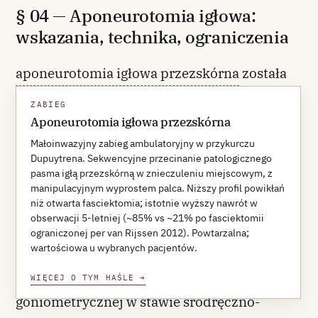
§ 04 — Aponeurotomia igłowa:
wskazania, technika, ograniczenia
aponeurotomia igłowa przezskórna
została
wprowadzona przez Fouchera w Strasburgu
ZABIEG
w latach 70. i pozostaje zabiegiem
Aponeurotomia igłowa przezskórna
ambulatoryjnym opartym na rozcinaniu
Małoinwazyjny zabieg ambulatoryjny w przykurczu
Dupuytrena. Sekwencyjne przecinanie patologicznego
pasma kilkoma poziomami nakłuć igłą
pasma igłą przezskórną w znieczuleniu miejscowym, z
podskórną, w znieczuleniu nasiękowym, z
manipulacyjnym wyprostem palca. Niższy profil powikłań
niż otwarta fasciektomia; istotnie wyższy nawrót w
następczym manipulacyjnym wyprostem
obserwacji 5-letniej (~85% vs ~21% po fasciektomii
palca. Foucher i wsp. opublikowali w 2003 r.
ograniczonej per van Rijssen 2012). Powtarzalna;
wartościowa u wybranych pacjentów.
serię 211 pacjentów z 311 leczonymi
palcami, podając 79% poprawy
WIĘCEJ O TYM HAŚLE
→
goniometrycznej w stawie śródręczno-