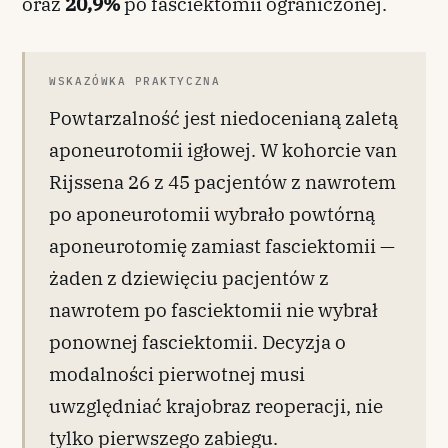
oraz
20,9%
po fasciektomii ograniczonej.
WSKAZÓWKA PRAKTYCZNA
Powtarzalność jest niedocenianą zaletą
aponeurotomii igłowej. W kohorcie van
Rijssena 26 z 45 pacjentów z nawrotem
po aponeurotomii wybrało powtórną
aponeurotomię zamiast fasciektomii —
żaden z dziewięciu pacjentów z
nawrotem po fasciektomii nie wybrał
ponownej fasciektomii. Decyzja o
modalności pierwotnej musi
uwzględniać krajobraz reoperacji, nie
tylko pierwszego zabiegu.