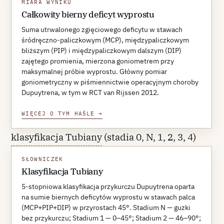
MIARA WYNIKU
śródręczno-paliczkowym (MCP),
Całkowity bierny deficyt wyprostu
międzypaliczkowym bliższym (PIP) i
Suma utrwalonego zgięciowego deficytu w stawach
śródręczno-paliczkowym (MCP), międzypaliczkowym
międzypaliczkowym dalszym (DIP) danego
bliższym (PIP) i międzypaliczkowym dalszym (DIP)
promienia, mierzoną goniometrem przy
zajętego promienia, mierzona goniometrem przy
maksymalnej próbie wyprostu. Główny pomiar
maksymalnej próbie wyprostu. TPED stanowi
goniometryczny w piśmiennictwie operacyjnym choroby
główny pomiar w cytowanym RCT van
Dupuytrena, w tym w RCT van Rijssen 2012.
Rijssena.
WIĘCEJ O TYM HAŚLE
→
klasyfikacja Tubiany
(stadia 0, N, 1, 2, 3, 4)
skaluje deformację w przyrostach 45° —
SŁOWNICZEK
stadium N obejmuje guzki bez przykurczu,
Klasyfikacja Tubiany
stadium 1 deficyt 0–45°, stadium 4 deficyt
5-stopniowa klasyfikacja przykurczu Dupuytrena oparta
na sumie biernych deficytów wyprostu w stawach palca
powyżej 135°. Hindocha i wsp.
(MCP+PIP+DIP) w przyrostach 45°. Stadium N — guzki
zaproponowali rewizję wzbogaconą o
bez przykurczu; Stadium 1 — 0–45°; Stadium 2 — 46–90°;