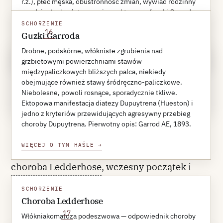
lub rodzeństwa oraz
guzki Garroda
— łącznie
r.ż.), płeć męska, obustronność zmian, wywiad rodzinny
u rodzica/rodzeństwa, zmiany ektopowe (guzki Garroda,
zwiększa ryzyko nawrotu z wyjściowych 23%
choroba Ledderhose, choroba Peyroniego). Modyfikacja
SCHORZENIE
16
do 71%
Hindocha 2006 z zawężonymi czynnikami predykcyjnymi.
Guzki Garroda
Drobne, podskórne, włókniste zgrubienia nad
WIĘCEJ O TYM HAŚLE
→
REFERENCE 16
grzbietowymi powierzchniami stawów
Hindocha S et al.
J Hand Surg Am
. 2006;31(10):1626-
międzypaliczkowych bliższych palca, niekiedy
1634.
obejmujące również stawy śródręczno-paliczkowe.
Niebolesne, powoli rosnące, sporadycznie tkliwe.
PubMed
DOI
REFERENCES ↓
Ektopowa manifestacja diatezy Dupuytrena (Hueston) i
jedno z kryteriów przewidujących agresywny przebieg
. Modyfikacja Abe na kohorcie japońskiej
choroby Dupuytrena. Pierwotny opis: Garrod AE, 1893.
wskazała inny zestaw czynników
WIĘCEJ O TYM HAŚLE
→
niezależnych: obustronność, guzki Garroda,
choroba Ledderhose
, wczesny początek i
zajęcie strony promieniowej; wywiad
SCHORZENIE
rodzinny nie był w tej kohorcie istotny
Choroba Ledderhose
17
niezależnie
Włókniakomatoza podeszwowa — odpowiednik choroby