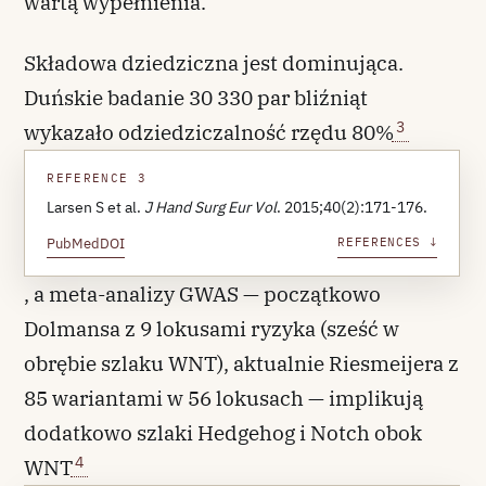
wartą wypełnienia.
Składowa dziedziczna jest dominująca.
Duńskie badanie 30 330 par bliźniąt
3
wykazało odziedziczalność rzędu 80%
REFERENCE 3
Larsen S et al.
J Hand Surg Eur Vol
. 2015;40(2):171-176.
PubMed
DOI
REFERENCES ↓
, a meta-analizy GWAS — początkowo
Dolmansa z 9 lokusami ryzyka (sześć w
obrębie szlaku WNT), aktualnie Riesmeijera z
85 wariantami w 56 lokusach — implikują
dodatkowo szlaki Hedgehog i Notch obok
4
WNT