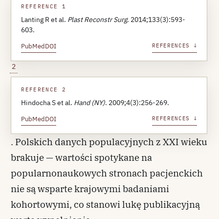
REFERENCE 1
Lanting R et al.
Plast Reconstr Surg
. 2014;133(3):593-
603.
PubMed
DOI
REFERENCES ↓
2
REFERENCE 2
Hindocha S et al.
Hand (NY)
. 2009;4(3):256-269.
PubMed
DOI
REFERENCES ↓
. Polskich danych populacyjnych z XXI wieku
brakuje — wartości spotykane na
popularnonaukowych stronach pacjenckich
nie są wsparte krajowymi badaniami
kohortowymi, co stanowi lukę publikacyjną