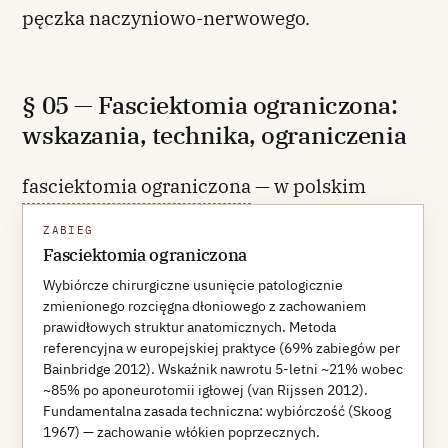
pęczka naczyniowo-nerwowego.
§ 05 — Fasciektomia ograniczona:
wskazania, technika, ograniczenia
fasciektomia ograniczona
— w polskim
piśmiennictwie spotykana także jako
ZABIEG
aponeurektomia wybiórcza — pozostaje
Fasciektomia ograniczona
metodą referencyjną w operacyjnym
Wybiórcze chirurgiczne usunięcie patologicznie
zmienionego rozcięgna dłoniowego z zachowaniem
leczeniu choroby Dupuytrena.
prawidłowych struktur anatomicznych. Metoda
Wieloośrodkowa analiza europejska
referencyjna w europejskiej praktyce (69% zabiegów per
Bainbridge 2012). Wskaźnik nawrotu 5-letni ~21% wobec
Bainbridge'a i wsp. (z polskim
~85% po aponeurotomii igłowej (van Rijssen 2012).
współautorstwem Szczypy) potwierdza jej
Fundamentalna zasada techniczna: wybiórczość (Skoog
1967) — zachowanie włókien poprzecznych.
dominującą pozycję w europejskiej praktyce: