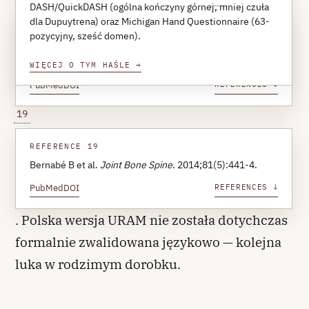
for Surgery of the Hand (FESSH)
DASH/QuickDASH (ogólna kończyny górnej, mniej czuła
dla Dupuytrena) oraz Michigan Hand Questionnaire (63-
REFERENCE 18
pozycyjny, sześć domen).
Beaudreuil J et al.
Arthritis Care Res (Hoboken)
.
2011;63(10):1448-1455.
WIĘCEJ O TYM HAŚLE
→
PubMed
DOI
REFERENCES ↓
19
REFERENCE 19
Bernabé B et al.
Joint Bone Spine
. 2014;81(5):441-4.
PubMed
DOI
REFERENCES ↓
. Polska wersja URAM nie została dotychczas
formalnie zwalidowana językowo — kolejna
luka w rodzimym dorobku.