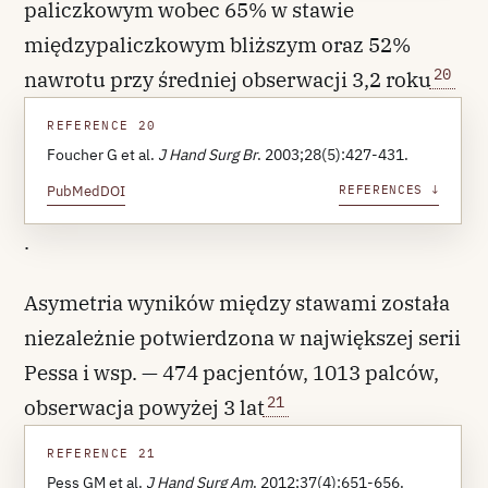
paliczkowym wobec 65% w stawie
międzypaliczkowym bliższym oraz 52%
20
nawrotu przy średniej obserwacji 3,2 roku
REFERENCE 20
Foucher G et al.
J Hand Surg Br
. 2003;28(5):427-431.
PubMed
DOI
REFERENCES ↓
.
Asymetria wyników między stawami została
niezależnie potwierdzona w największej serii
Pessa i wsp. — 474 pacjentów, 1013 palców,
21
obserwacja powyżej 3 lat
REFERENCE 21
Pess GM et al.
J Hand Surg Am
. 2012;37(4):651-656.