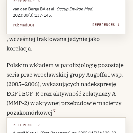
REFERENCE 6
van den Berge BA et al.
Occup Environ Med
.
2023;80(3):137-145.
PubMed
DOI
REFERENCES ↓
, wcześniej traktowana jedynie jako
korelacja.
Polskim wkładem w patofizjologię pozostaje
seria prac wrocławskiej grupy Augoffa i wsp.
(2005–2006), wykazujących nadekspresję
EGF i EGF-R oraz aktywność żelatynazy A
(MMP-2) w aktywnej przebudowie macierzy
7
pozakomórkowej
REFERENCE 7