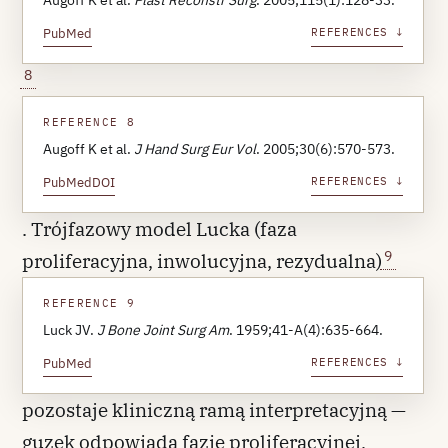
Augoff K et al.
Plast Reconstr Surg
. 2005;115(1):128-33.
PubMed
REFERENCES ↓
8
REFERENCE 8
Augoff K et al.
J Hand Surg Eur Vol
. 2005;30(6):570-573.
PubMed
DOI
REFERENCES ↓
. Trójfazowy model Lucka (faza
9
proliferacyjna, inwolucyjna, rezydualna)
REFERENCE 9
Luck JV.
J Bone Joint Surg Am
. 1959;41-A(4):635-664.
PubMed
REFERENCES ↓
pozostaje kliniczną ramą interpretacyjną —
guzek odpowiada fazie proliferacyjnej,