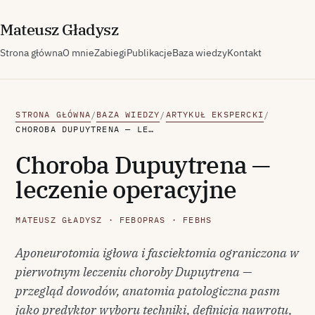
M
ateusz
G
ładysz
Strona główna
O mnie
Zabiegi
Publikacje
Baza wiedzy
Kontakt
STRONA GŁÓWNA
BAZA WIEDZY
ARTYKUŁ EKSPERCKI
/
/
/
CHOROBA DUPUYTRENA — LECZENIE OPERACYJNE
Choroba Dupuytrena —
leczenie operacyjne
MATEUSZ GŁADYSZ · FEBOPRAS · FEBHS
Aponeurotomia igłowa i fasciektomia ograniczona w
pierwotnym leczeniu choroby Dupuytrena —
przegląd dowodów, anatomia patologiczna pasm
jako predyktor wyboru techniki, definicja nawrotu,