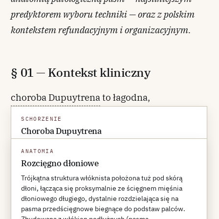
predyktorem wyboru techniki — oraz z polskim
kontekstem refundacyjnym i organizacyjnym.
§ 01 — Kontekst kliniczny
choroba Dupuytrena
to łagodna,
fibroproliferacyjna choroba
SCHORZENIE
rozcięgna dłoniowego
i powięzi palców, w
Choroba Dupuytrena
klasyfikacji WHO 2020 zaliczona do
Łagodna, fibroproliferacyjna choroba rozcięgna
ANATOMIA
dłoniowego klasyfikowana przez WHO 2020 jako
włókniakomatoz typu dłoniowego (
palmar-
Rozcięgno dłoniowe
włókniakomatoza typu dłoniowego. Charakteryzuje się
type fibromatoses
) w grupie pośrednich
powstawaniem guzków i kurczliwych pasm zbudowanych
Trójkątna struktura włóknista położona tuż pod skórą
głównie z kolagenu typu III, prowadzących do
dłoni, łącząca się proksymalnie ze ścięgnem mięśnia
(lokalnie agresywnych) guzów
utrwalonego zgięciowego przykurczu palców —
dłoniowego długiego, dystalnie rozdzielająca się na
fibroblastycznych. Nazewnictwo bywa
najczęściej IV (serdecznego) i V (małego).
pasma przedścięgnowe biegnące do podstaw palców.