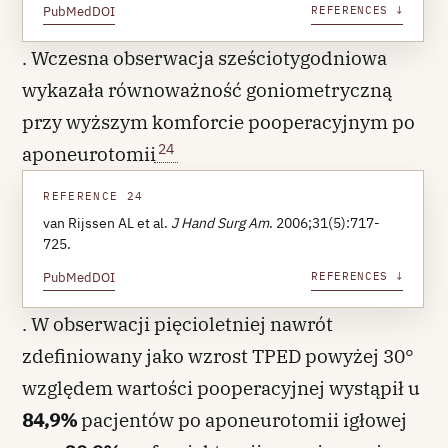
PubMed
DOI
REFERENCES ↓
. Wczesna obserwacja sześciotygodniowa
wykazała równoważność goniometryczną
przy wyższym komforcie pooperacyjnym po
24
aponeurotomii
REFERENCE 24
van Rijssen AL et al.
J Hand Surg Am
. 2006;31(5):717-
725.
PubMed
DOI
REFERENCES ↓
. W obserwacji pięcioletniej nawrót
zdefiniowany jako wzrost TPED powyżej 30°
względem wartości pooperacyjnej wystąpił u
84,9%
pacjentów po aponeurotomii igłowej