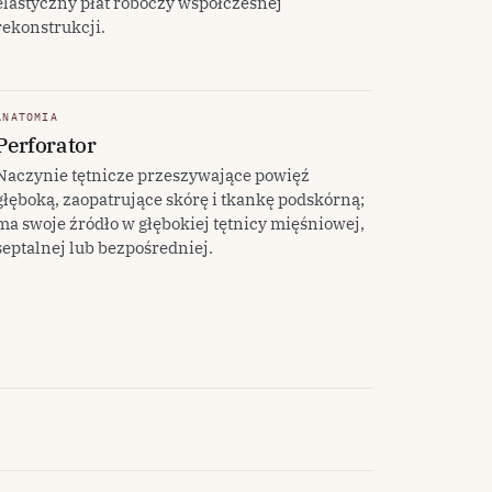
elastyczny płat roboczy współczesnej
rekonstrukcji.
ANATOMIA
Perforator
Naczynie tętnicze przeszywające powięź
głęboką, zaopatrujące skórę i tkankę podskórną;
ma swoje źródło w głębokiej tętnicy mięśniowej,
septalnej lub bezpośredniej.