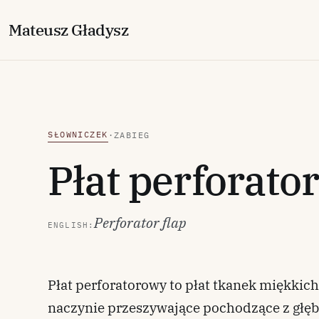
M
ateusz
G
ładysz
SŁOWNICZEK
·
ZABIEG
Płat perforato
Perforator flap
ENGLISH:
Płat perforatorowy to płat tkanek miękki
naczynie przeszywające pochodzące z głęb