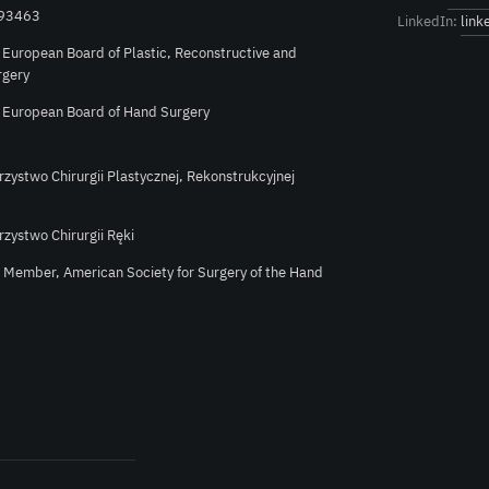
 93463
LinkedIn:
link
e European Board of Plastic, Reconstructive and
rgery
e European Board of Hand Surgery
rzystwo Chirurgii Plastycznej, Rekonstrukcyjnej
rzystwo Chirurgii Ręki
l Member, American Society for Surgery of the Hand