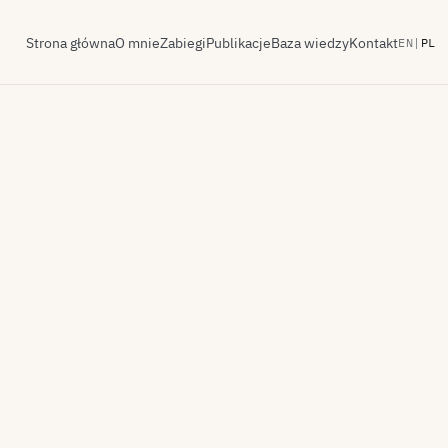
Strona główna
O mnie
Zabiegi
Publikacje
Baza wiedzy
Kontakt
EN
|
PL