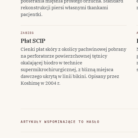
pobierania mięśnia prostego brzucha. Standard
rekonstrukcji piersi własnymi tkankami
pacjentki.
ZABIEG
Płat SCIP
Cienki płat skóry z okolicy pachwinowej pobrany
na perforatorze powierzchownej tętnicy
okalającej biodro w technice
supermikrochirurgicznej, z blizną miejsca
dawczego ukrytą w linii bikini. Opisany przez
Koshimę w 2004 r.
ARTYKUŁY WSPOMINAJĄCE TO HASŁO