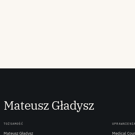
M
ateusz
G
ładysz
TOŻSAMOŚĆ
UPRAWNIENI
Mateusz Gładysz
Medical Coun