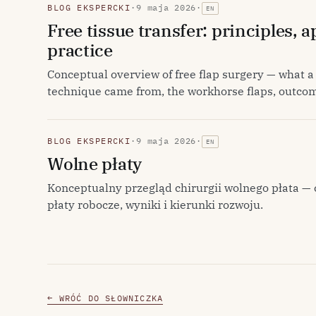
BLOG EKSPERCKI
·
9 maja 2026
·
EN
Free tissue transfer: principles, 
practice
Conceptual overview of free flap surgery — what a 
technique came from, the workhorse flaps, outcom
BLOG EKSPERCKI
·
9 maja 2026
·
EN
Wolne płaty
Konceptualny przegląd chirurgii wolnego płata — 
płaty robocze, wyniki i kierunki rozwoju.
← WRÓĆ DO SŁOWNICZKA