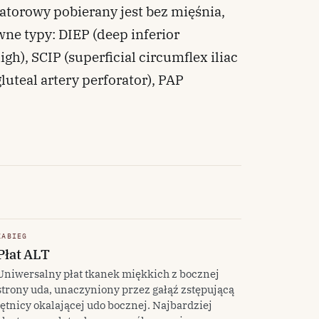
atorowy pobierany jest bez mięśnia,
ne typy: DIEP (deep inferior
igh), SCIP (superficial circumflex iliac
luteal artery perforator), PAP
ZABIEG
Płat ALT
Uniwersalny płat tkanek miękkich z bocznej
strony uda, unaczyniony przez gałąź zstępującą
tętnicy okalającej udo bocznej. Najbardziej