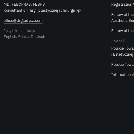
MD, FEBOPRAS, FEBHS
Registration
Konsultant chirurgii plastycznej i chirurgii ręki
Fellow of th
office@drgladysz.com
Aesthetic Su
Języki konsultacji:
Fellow of th
English, Polski, Deutsch
Członek:
Polskie Towa
i Estetycznej
Polskie Towa
Internationa