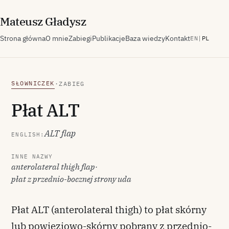
M
ateusz
G
ładysz
Strona główna
O mnie
Zabiegi
Publikacje
Baza wiedzy
Kontakt
EN
|
PL
SŁOWNICZEK
·
ZABIEG
Płat ALT
ALT flap
ENGLISH:
INNE NAZWY
anterolateral thigh flap
·
płat z przednio-bocznej strony uda
Płat ALT (anterolateral thigh) to płat skórny
lub powięziowo-skórny pobrany z przednio-