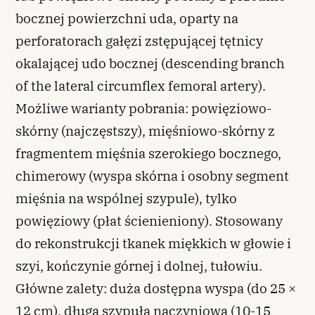
bocznej powierzchni uda, oparty na
perforatorach gałęzi zstępującej tętnicy
okalającej udo bocznej (descending branch
of the lateral circumflex femoral artery).
Możliwe warianty pobrania: powięziowo-
skórny (najczęstszy), mięśniowo-skórny z
fragmentem mięśnia szerokiego bocznego,
chimerowy (wyspa skórna i osobny segment
mięśnia na wspólnej szypule), tylko
powięziowy (płat ścienieniony). Stosowany
do rekonstrukcji tkanek miękkich w głowie i
szyi, kończynie górnej i dolnej, tułowiu.
Główne zalety: duża dostępna wyspa (do 25 ×
12 cm), długa szypuła naczyniowa (10-15