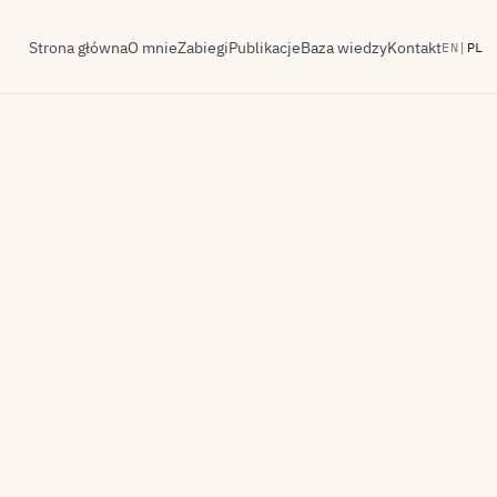
Strona główna
O mnie
Zabiegi
Publikacje
Baza wiedzy
Kontakt
EN
|
PL