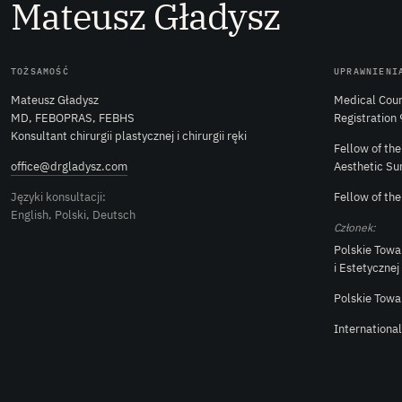
M
ateusz
G
ładysz
TOŻSAMOŚĆ
UPRAWNIENI
Mateusz Gładysz
Medical Coun
MD, FEBOPRAS, FEBHS
Registration
Konsultant chirurgii plastycznej i chirurgii ręki
Fellow of th
office@drgladysz.com
Aesthetic Su
Języki konsultacji:
Fellow of th
English, Polski, Deutsch
Członek:
Polskie Towa
i Estetycznej
Polskie Towa
Internationa