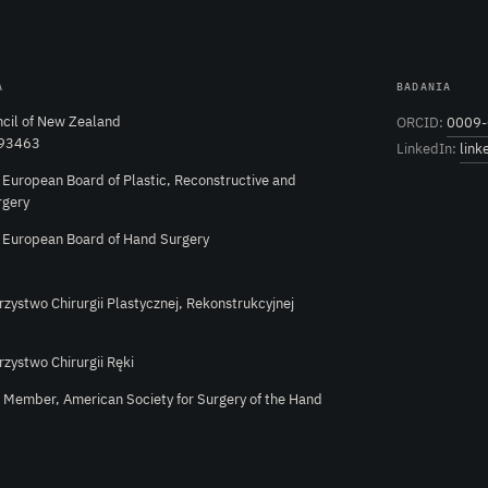
A
BADANIA
cil of New Zealand
ORCID:
0009-
 93463
LinkedIn:
link
e European Board of Plastic, Reconstructive and
rgery
e European Board of Hand Surgery
rzystwo Chirurgii Plastycznej, Rekonstrukcyjnej
rzystwo Chirurgii Ręki
l Member, American Society for Surgery of the Hand