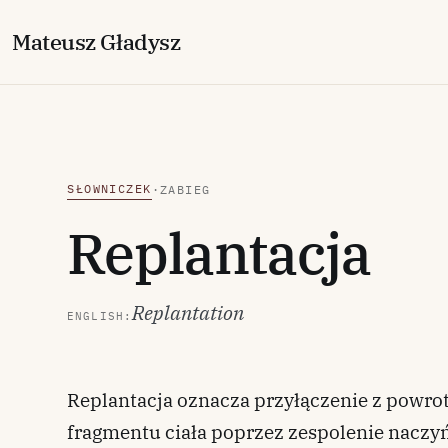
M
ateusz
G
ładysz
SŁOWNICZEK
·
ZABIEG
Replantacja
Replantation
ENGLISH:
Replantacja oznacza przyłączenie z powr
fragmentu ciała poprzez zespolenie naczyń 