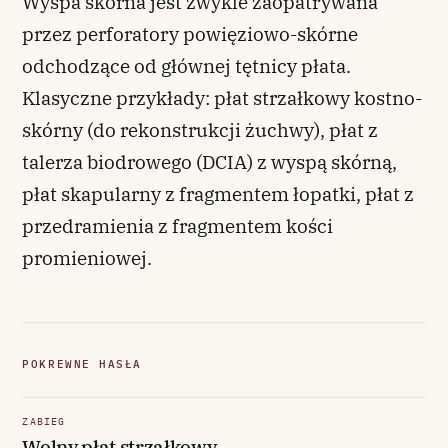
Wyspa skórna jest zwykle zaopatrywana
przez perforatory powięziowo-skórne
odchodzące od głównej tętnicy płata.
Klasyczne przykłady: płat strzałkowy kostno-
skórny (do rekonstrukcji żuchwy), płat z
talerza biodrowego (DCIA) z wyspą skórną,
płat skapularny z fragmentem łopatki, płat z
przedramienia z fragmentem kości
promieniowej.
POKREWNE HASŁA
ZABIEG
Wolny płat strzałkowy