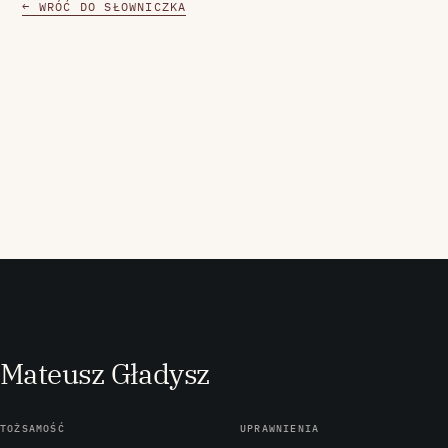
← WRÓĆ DO SŁOWNICZKA
M
ateusz
G
ładysz
TOŻSAMOŚĆ
UPRAWNIENIA