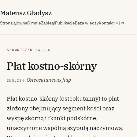
M
ateusz
G
ładysz
Strona główna
O mnie
Zabiegi
Publikacje
Baza wiedzy
Kontakt
EN
|
PL
SŁOWNICZEK
·
ZABIEG
Płat kostno-skórny
Osteocutaneous flap
ENGLISH:
Płat kostno-skórny (osteokutanny) to płat
złożony obejmujący segment kości oraz
wyspę skórną i tkanki podskórne,
unaczynione wspólną szypułą naczyniową.