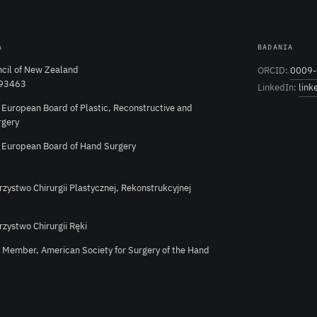
A
BADANIA
cil of New Zealand
ORCID:
0009-
 93463
LinkedIn:
link
e European Board of Plastic, Reconstructive and
rgery
e European Board of Hand Surgery
rzystwo Chirurgii Plastycznej, Rekonstrukcyjnej
rzystwo Chirurgii Ręki
l Member, American Society for Surgery of the Hand