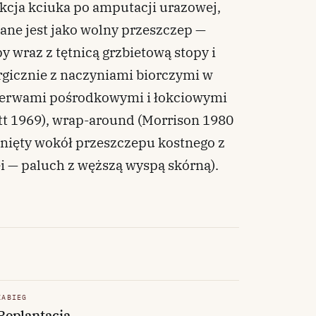
ukcja kciuka po amputacji urazowej,
ane jest jako wolny przeszczep —
y wraz z tętnicą grzbietową stopy i
rgicznie z naczyniami biorczymi w
z nerwami pośrodkowymi i łokciowymi
tt 1969), wrap-around (Morrison 1980
nięty wokół przeszczepu kostnego z
ei — paluch z węższą wyspą skórną).
ZABIEG
Replantacja