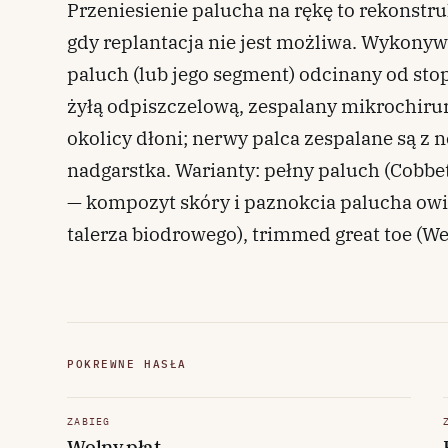
Przeniesienie palucha na rękę to rekonstr
gdy replantacja nie jest możliwa. Wykonyw
paluch (lub jego segment) odcinany od stop
żyłą odpiszczelową, zespalany mikrochiru
okolicy dłoni; nerwy palca zespalane są 
nadgarstka. Warianty: pełny paluch (Cobbe
— kompozyt skóry i paznokcia palucha owi
talerza biodrowego), trimmed great toe (W
POKREWNE HASŁA
ZABIEG
Wolny płat