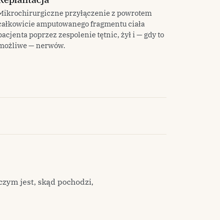
Mikrochirurgiczne przyłączenie z powrotem
całkowicie amputowanego fragmentu ciała
pacjenta poprzez zespolenie tętnic, żył i — gdy to
możliwe — nerwów.
czym jest, skąd pochodzi,