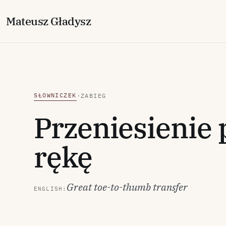
M
ateusz
G
ładysz
SŁOWNICZEK
·
ZABIEG
Przeniesienie 
rękę
Great toe-to-thumb transfer
ENGLISH: