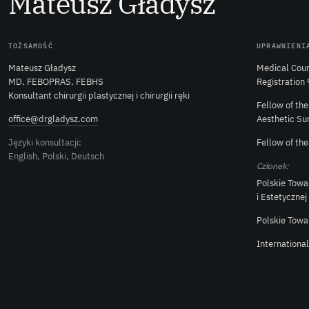
M
ateusz
G
ładysz
TOŻSAMOŚĆ
UPRAWNIENI
Mateusz Gładysz
Medical Coun
MD, FEBOPRAS, FEBHS
Registration
Konsultant chirurgii plastycznej i chirurgii ręki
Fellow of th
office@drgladysz.com
Aesthetic Su
Języki konsultacji:
Fellow of th
English, Polski, Deutsch
Członek:
Polskie Towa
i Estetycznej
Polskie Towa
Internationa