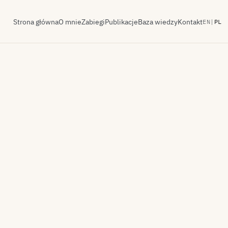
Strona główna
O mnie
Zabiegi
Publikacje
Baza wiedzy
Kontakt
EN
|
PL