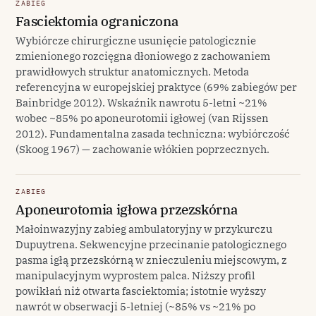
ZABIEG
Fasciektomia ograniczona
Wybiórcze chirurgiczne usunięcie patologicznie
zmienionego rozcięgna dłoniowego z zachowaniem
prawidłowych struktur anatomicznych. Metoda
referencyjna w europejskiej praktyce (69% zabiegów per
Bainbridge 2012). Wskaźnik nawrotu 5-letni ~21%
wobec ~85% po aponeurotomii igłowej (van Rijssen
2012). Fundamentalna zasada techniczna: wybiórczość
(Skoog 1967) — zachowanie włókien poprzecznych.
ZABIEG
Aponeurotomia igłowa przezskórna
Małoinwazyjny zabieg ambulatoryjny w przykurczu
Dupuytrena. Sekwencyjne przecinanie patologicznego
pasma igłą przezskórną w znieczuleniu miejscowym, z
manipulacyjnym wyprostem palca. Niższy profil
powikłań niż otwarta fasciektomia; istotnie wyższy
nawrót w obserwacji 5-letniej (~85% vs ~21% po