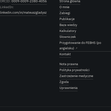
ORCID:
0009-0009-2380-4056
Strona główna
LinkedIn:
O mnie
linkedin.com/in/mateuszgladysz
Zabiegi
Publikacje
Baza wiedzy
Kalkulatory
Słowniczek
Przygotowanie do FEBHS (po
angielsku)
↗
Kontakt
Nota prawna
Polityka prywatności
Zastrzeżenie medyczne
Zgoda
Uprawnienia