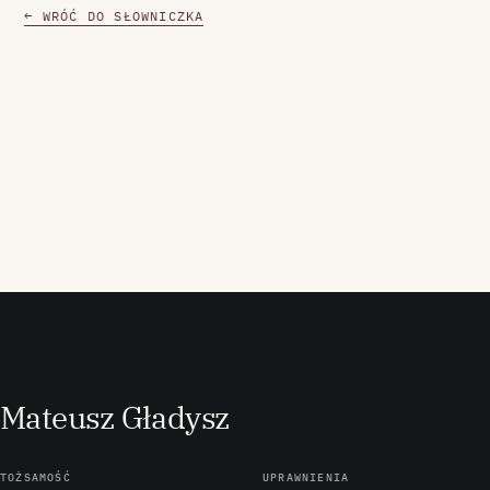
← WRÓĆ DO SŁOWNICZKA
M
ateusz
G
ładysz
TOŻSAMOŚĆ
UPRAWNIENIA