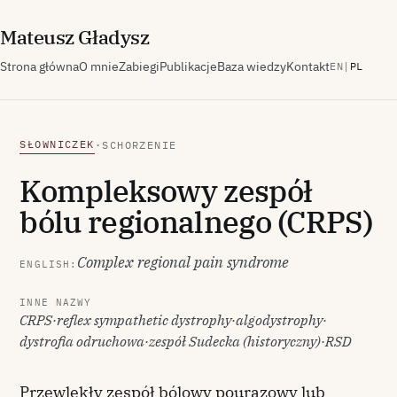
M
ateusz
G
ładysz
Strona główna
O mnie
Zabiegi
Publikacje
Baza wiedzy
Kontakt
EN
|
PL
SŁOWNICZEK
·
SCHORZENIE
Kompleksowy zespół
bólu regionalnego (CRPS)
Complex regional pain syndrome
ENGLISH:
INNE NAZWY
CRPS
·
reflex sympathetic dystrophy
·
algodystrophy
·
dystrofia odruchowa
·
zespół Sudecka (historyczny)
·
RSD
Przewlekły zespół bólowy pourazowy lub