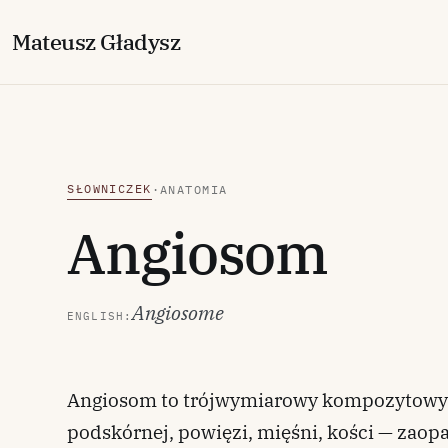
M
ateusz
G
ładysz
SŁOWNICZEK
·
ANATOMIA
Angiosom
Angiosome
ENGLISH:
Angiosom to trójwymiarowy kompozytowy o
podskórnej, powięzi, mięśni, kości — zaop