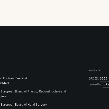
A
BADANIA
cil of New Zealand
ORCID:
0009-
 93463
LinkedIn:
link
e European Board of Plastic, Reconstructive and
rgery
e European Board of Hand Surgery