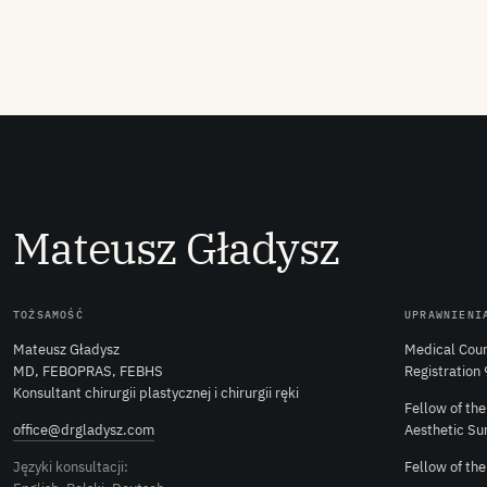
M
ateusz
G
ładysz
TOŻSAMOŚĆ
UPRAWNIENI
Mateusz Gładysz
Medical Coun
MD, FEBOPRAS, FEBHS
Registration
Konsultant chirurgii plastycznej i chirurgii ręki
Fellow of th
office@drgladysz.com
Aesthetic Su
Języki konsultacji:
Fellow of th