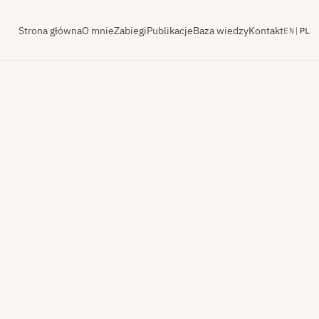
Strona główna
O mnie
Zabiegi
Publikacje
Baza wiedzy
Kontakt
EN
|
PL