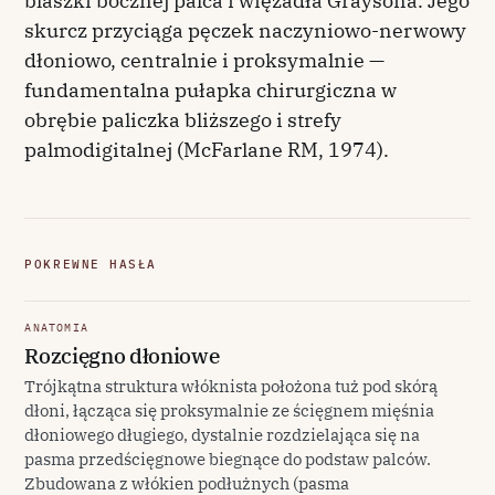
blaszki bocznej palca i więzadła Graysona. Jego
skurcz przyciąga pęczek naczyniowo-nerwowy
dłoniowo, centralnie i proksymalnie —
fundamentalna pułapka chirurgiczna w
obrębie paliczka bliższego i strefy
palmodigitalnej (McFarlane RM, 1974).
POKREWNE HASŁA
ANATOMIA
Rozcięgno dłoniowe
Trójkątna struktura włóknista położona tuż pod skórą
dłoni, łącząca się proksymalnie ze ścięgnem mięśnia
dłoniowego długiego, dystalnie rozdzielająca się na
pasma przedścięgnowe biegnące do podstaw palców.
Zbudowana z włókien podłużnych (pasma