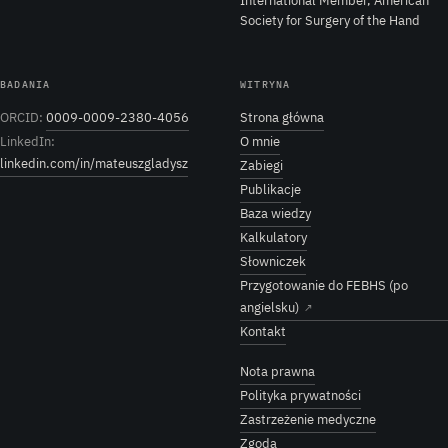
International Member, American
Society for Surgery of the Hand
BADANIA
WITRYNA
ORCID:
0009-0009-2380-4056
Strona główna
LinkedIn:
O mnie
linkedin.com/in/mateuszgladysz
Zabiegi
Publikacje
Baza wiedzy
Kalkulatory
Słowniczek
Przygotowanie do FEBHS (po
angielsku)
↗
Kontakt
Nota prawna
Polityka prywatności
Zastrzeżenie medyczne
Zgoda