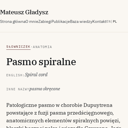
M
ateusz
G
ładysz
Strona główna
O mnie
Zabiegi
Publikacje
Baza wiedzy
Kontakt
EN
|
PL
SŁOWNICZEK
·
ANATOMIA
Pasmo spiralne
Spiral cord
ENGLISH:
pasmo skręcone
INNE NAZWY
Patologiczne pasmo w chorobie Dupuytrena
powstające z fuzji pasma przedścięgnowego,
anatomicznych elementów spiralnych powięzi,