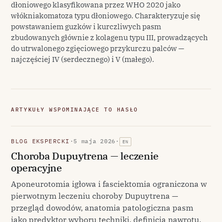
dłoniowego klasyfikowana przez WHO 2020 jako
włókniakomatoza typu dłoniowego. Charakteryzuje się
powstawaniem guzków i kurczliwych pasm
zbudowanych głównie z kolagenu typu III, prowadzących
do utrwalonego zgięciowego przykurczu palców —
najczęściej IV (serdecznego) i V (małego).
ARTYKUŁY WSPOMINAJĄCE TO HASŁO
BLOG EKSPERCKI
·
5 maja 2026
·
EN
Choroba Dupuytrena — leczenie
operacyjne
Aponeurotomia igłowa i fasciektomia ograniczona w
pierwotnym leczeniu choroby Dupuytrena —
przegląd dowodów, anatomia patologiczna pasm
jako predyktor wyboru techniki, definicja nawrotu,