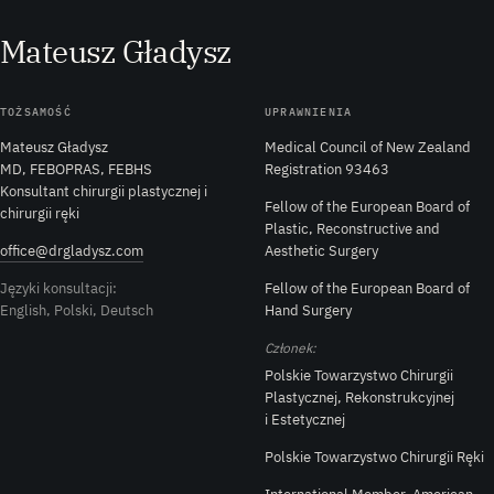
M
ateusz
G
ładysz
TOŻSAMOŚĆ
UPRAWNIENIA
Mateusz Gładysz
Medical Council of New Zealand
MD, FEBOPRAS, FEBHS
Registration 93463
Konsultant chirurgii plastycznej i
Fellow of the European Board of
chirurgii ręki
Plastic, Reconstructive and
office@drgladysz.com
Aesthetic Surgery
Języki konsultacji:
Fellow of the European Board of
English, Polski, Deutsch
Hand Surgery
Członek:
Polskie Towarzystwo Chirurgii
Plastycznej, Rekonstrukcyjnej
i Estetycznej
Polskie Towarzystwo Chirurgii Ręki