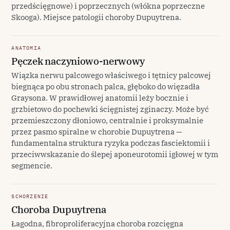
przedścięgnowe) i poprzecznych (włókna poprzeczne
Skooga). Miejsce patologii choroby Dupuytrena.
ANATOMIA
Pęczek naczyniowo-nerwowy
Wiązka nerwu palcowego właściwego i tętnicy palcowej
biegnąca po obu stronach palca, głęboko do więzadła
Graysona. W prawidłowej anatomii leży bocznie i
grzbietowo do pochewki ścięgnistej zginaczy. Może być
przemieszczony dłoniowo, centralnie i proksymalnie
przez pasmo spiralne w chorobie Dupuytrena —
fundamentalna struktura ryzyka podczas fasciektomii i
przeciwwskazanie do ślepej aponeurotomii igłowej w tym
segmencie.
SCHORZENIE
Choroba Dupuytrena
Łagodna, fibroproliferacyjna choroba rozcięgna