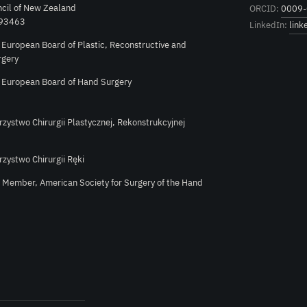
cil of New Zealand
ORCID:
0009-
 93463
LinkedIn:
link
e European Board of Plastic, Reconstructive and
rgery
e European Board of Hand Surgery
rzystwo Chirurgii Plastycznej, Rekonstrukcyjnej
rzystwo Chirurgii Ręki
l Member, American Society for Surgery of the Hand