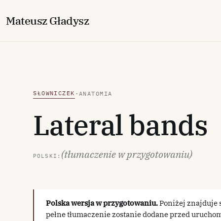
M
ateusz
G
ładysz
SŁOWNICZEK
·
ANATOMIA
Lateral bands
(tłumaczenie w przygotowaniu)
POLSKI:
Polska wersja w przygotowaniu.
Poniżej znajduje 
pełne tłumaczenie zostanie dodane przed uruchom