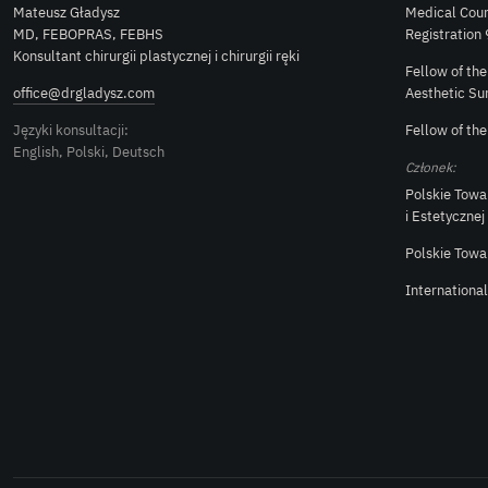
Mateusz Gładysz
Medical Coun
MD, FEBOPRAS, FEBHS
Registration
Konsultant chirurgii plastycznej i chirurgii ręki
Fellow of th
office@drgladysz.com
Aesthetic Su
Języki konsultacji:
Fellow of th
English, Polski, Deutsch
Członek:
Polskie Towa
i Estetycznej
Polskie Towa
Internationa