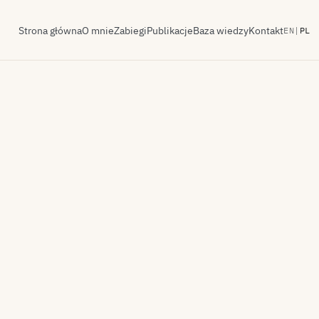
Strona główna
O mnie
Zabiegi
Publikacje
Baza wiedzy
Kontakt
EN
|
PL