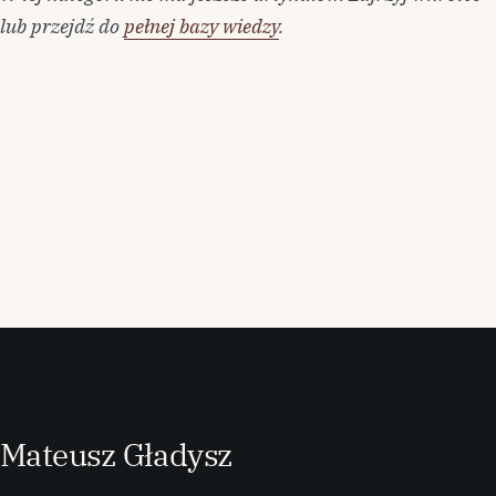
lub przejdź do
pełnej bazy wiedzy
.
M
ateusz
G
ładysz