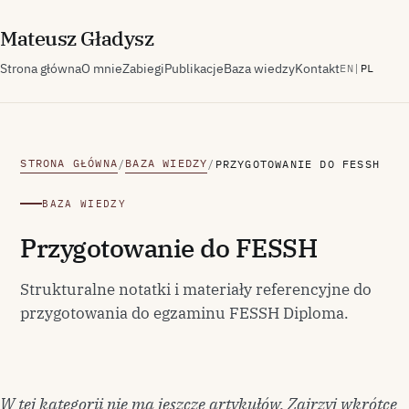
M
ateusz
G
ładysz
Strona główna
O mnie
Zabiegi
Publikacje
Baza wiedzy
Kontakt
EN
|
PL
STRONA GŁÓWNA
BAZA WIEDZY
/
/
PRZYGOTOWANIE DO FESSH
BAZA WIEDZY
Przygotowanie do FESSH
Strukturalne notatki i materiały referencyjne do
przygotowania do egzaminu FESSH Diploma.
W tej kategorii nie ma jeszcze artykułów. Zajrzyj wkrótce